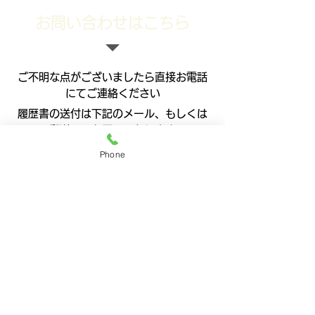
​お問い合わせはこちら
​ご不明な点がございましたら直接お電話
にてご連絡ください
​履歴書の送付は下記のメール、もしくは
郵送にてお願いいたします
Phone
株式会社エコロニスタ
〒670-0982 兵庫県姫路市岡田632-
1
電話番号：
079-293-8364
メール：
info@ecolonista.com
採用担当：細井